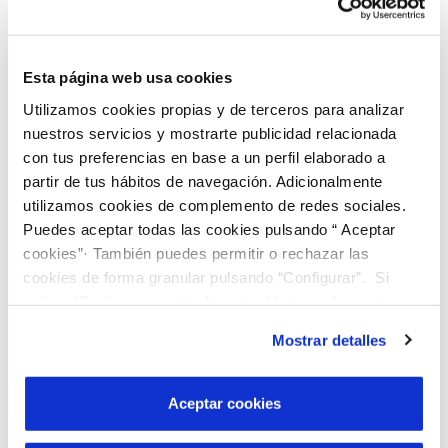
normativa autonómica, Ley 1-2014, de 24 de junio,
de Transparencia Pública de Andalucía, hemos
desarrollado el presente portal web, a través del
Esta página web usa cookies
cual la ciudadanía podrá obtener información
actualizada de las actuaciones desarrolladas por la
Utilizamos cookies propias y de terceros para analizar
empresa de los resultados de su gestión, y en el
nuestros servicios y mostrarte publicidad relacionada
que se establecerán los canales de comunicación
con tus preferencias en base a un perfil elaborado a
necesarios para dar respuesta a las demandas de
partir de tus hábitos de navegación. Adicionalmente
información de la misma.
utilizamos cookies de complemento de redes sociales.
Puedes aceptar todas las cookies pulsando “ Aceptar
EMPRESA Y ORGANIZACIÓN
cookies”· También puedes permitir o rechazar las
cookies de forma granular pulsando “Configurar”. Si
pulsas “Rechazar cookies”, equivaldrá a rechazar la
CONTRATOS Y SUBVENCIONES
instalación de todas las cookies salvo las necesarias que
Mostrar detalles
son indispensables para que el sitio web funcione y que
por tanto no se pueden desactivar. Puedes consultar
RELACIÓN CON LA CIUDADANÍA
más información en nuestra
Política de Cookies
Aceptar cookies